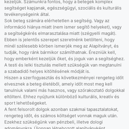
kezeljük. Számunkra fontos, hogy a betegek komplex
segítséget kapjanak, egészségügyi, szociális és kulturális
tevékenységeink által.
Sok beteg számára elérhetetlen a segítség. Vagy az
információ hiánya miatt (nem ismer segítő helyeket), vagy
a segítségkérés elmarasztalása miatt (szégyelli magát).
Ebben is jelentős szerepet szeretnénk betölteni, hogy
minél szélesebb körben ismerjék meg az Alapítványt, és
tudják, hogy ránk bármikor számíthatnak. Érezniük kell,
hogy emberként kezeljük őket, és joguk van a segítséghez.
A testi és lelki tisztulás mellett szükségük van megtanulni
a szabadidő helyes kitöltésének módját is.
Hiszen a szerfogyasztás és következményei rengeteg időt
elvesznek a beteg életéből, amely időt most meg kell
tanulniuk valami más hasznos, vagy szórakoztató dolgokkal
eltölteni. Ehhez nyújtunk különböző kulturális, kreatív és
sport lehetőségeket.
A fent felsorolt dolgok azonban szakmai tapasztalatokat,
rengeteg időt, és számos költséget vonnak maguk után.
Ezekhez szükségünk van pénzbeli, illetve dologi
adományokra. Újonnan létrehozott alapítványként