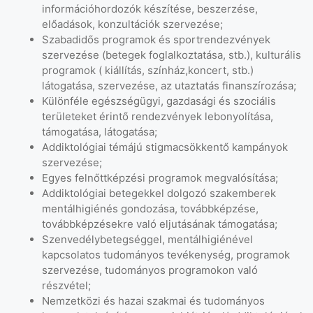
információhordozók készítése, beszerzése,
előadások, konzultációk szervezése;
Szabadidős programok és sportrendezvények
szervezése (betegek foglalkoztatása, stb.), kulturális
programok ( kiállítás, színház,koncert, stb.)
látogatása, szervezése, az utaztatás finanszírozása;
Különféle egészségügyi, gazdasági és szociális
területeket érintő rendezvények lebonyolítása,
támogatása, látogatása;
Addiktológiai témájú stigmacsökkentő kampányok
szervezése;
Egyes felnőttképzési programok megvalósítása;
Addiktológiai betegekkel dolgozó szakemberek
mentálhigiénés gondozása, továbbképzése,
továbbképzésekre való eljutásának támogatása;
Szenvedélybetegséggel, mentálhigiénével
kapcsolatos tudományos tevékenység, programok
szervezése, tudományos programokon való
részvétel;
Nemzetközi és hazai szakmai és tudományos