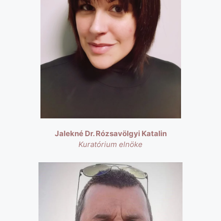
Jalekné Dr. Rózsavölgyi Katalin
Kuratórium elnöke