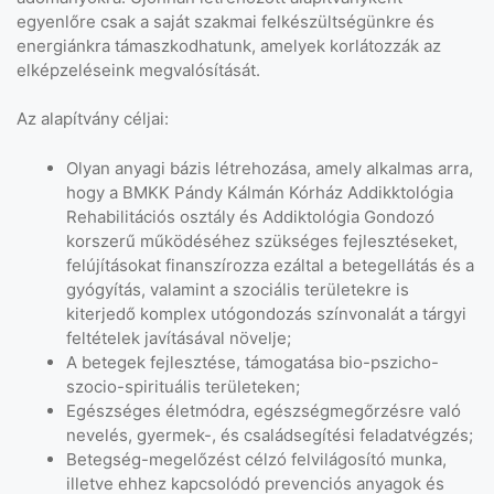
egyenlőre csak a saját szakmai felkészültségünkre és
energiánkra támaszkodhatunk, amelyek korlátozzák az
elképzeléseink megvalósítását.
Az alapítvány céljai:
Olyan anyagi bázis létrehozása, amely alkalmas arra,
hogy a BMKK Pándy Kálmán Kórház Addikktológia
Rehabilitációs osztály és Addiktológia Gondozó
korszerű működéséhez szükséges fejlesztéseket,
felújításokat finanszírozza ezáltal a betegellátás és a
gyógyítás, valamint a szociális területekre is
kiterjedő komplex utógondozás színvonalát a tárgyi
feltételek javításával növelje;
A betegek fejlesztése, támogatása bio-pszicho-
szocio-spirituális területeken;
Egészséges életmódra, egészségmegőrzésre való
nevelés, gyermek-, és családsegítési feladatvégzés;
Betegség-megelőzést célzó felvilágosító munka,
illetve ehhez kapcsolódó prevenciós anyagok és