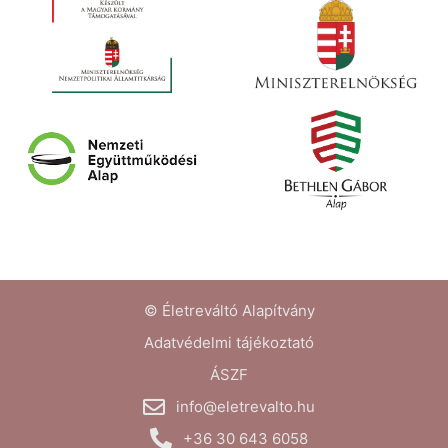
© Életreváltó Alapítvány
Adatvédelmi tájékoztató
ÁSZF
info@eletrevalto.hu
+36 30 643 6058