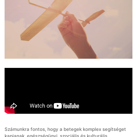
Számunkra fontos, hogy a betegek komplex segítséget
kapjanak, egészségügyi, szociális és kulturális