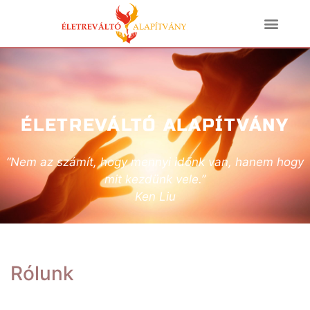
ÉLETREVÁLTÓ ALAPÍTVÁNY
“Nem az számít, hogy mennyi időnk van, hanem hogy
mit kezdünk vele.”
Ken Liu
Rólunk