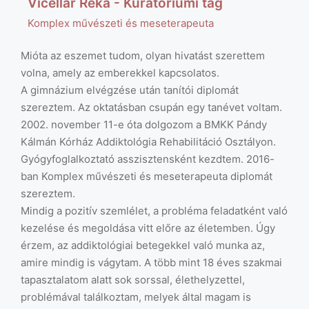
Vicellár Réka - Kuratóriumi tag
Komplex művészeti és meseterapeuta
Mióta az eszemet tudom, olyan hivatást szerettem
volna, amely az emberekkel kapcsolatos.
A gimnázium elvégzése után tanítói diplomát
szereztem. Az oktatásban csupán egy tanévet voltam.
2002. november 11-e óta dolgozom a BMKK Pándy
Kálmán Kórház Addiktológia Rehabilitáció Osztályon.
Gyógyfoglalkoztató asszisztensként kezdtem. 2016-
ban Komplex művészeti és meseterapeuta diplomát
szereztem.
Mindig a pozitív szemlélet, a probléma feladatként való
kezelése és megoldása vitt előre az életemben. Úgy
érzem, az addiktológiai betegekkel való munka az,
amire mindig is vágytam. A több mint 18 éves szakmai
tapasztalatom alatt sok sorssal, élethelyzettel,
problémával találkoztam, melyek által magam is