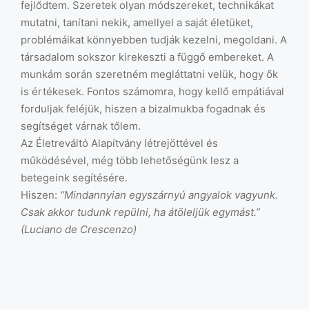
fejlődtem. Szeretek olyan módszereket, technikákat
mutatni, tanítani nekik, amellyel a saját életüket,
problémáikat könnyebben tudják kezelni, megoldani. A
társadalom sokszor kirekeszti a függő embereket. A
munkám során szeretném megláttatni velük, hogy ők
is értékesek. Fontos számomra, hogy kellő empátiával
forduljak feléjük, hiszen a bizalmukba fogadnak és
segítséget várnak tőlem.
Az Életreváltó Alapítvány létrejöttével és
működésével, még több lehetőségünk lesz a
betegeink segítésére.
Hiszen:
“Mindannyian egyszárnyú angyalok vagyunk.
Csak akkor tudunk repülni, ha átöleljük egymást.”
(Luciano de Crescenzo)